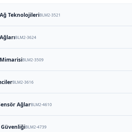
Ağ Teknolojileri
BLM2-3521
 Ağları
BLM2-3624
 Mimarisi
BLM2-3509
ciler
BLM2-3616
Sensör Ağlar
BLM2-4610
ğ Güvenliği
BLM2-4739